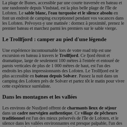
La plage de Bunes, accessible par une courte traversée en bateau et
une randonnée depuis Vindstad, est la plus belle plage de l'île de
Lofoten. Le
sable blanc, l'eau turquoise et le silence absolu
en
font un endroit de camping exceptionnel pendant vos vacances dans
les Lofoten. Prévoyez-y une matinée : dormez à proximité, prenez le
premier bateau et marchez parmi les premiers sur le sable vierge.
Le Trollfjord : camper au pied d'une légende
Une expérience incontournable lors de votre road trip est une
excursion en bateau à travers le
Trollfjord
. Ce fjord étroit et
dramatique, large de seulement 100 mètres à l'entrée et entouré de
parois verticales de plus de 1 000 mètres de haut, est l'un des
endroits les plus impressionnants des Lofoten. Le Trollfjord est le
plus accessible en
bateau depuis Solvær
. Passez la nuit dans un
camping des Lofoten près de Solvær et partez tôt le matin pour vivre
cette expérience surréaliste.
Dans les montagnes et les vallées
Les environs de Nusfjord offrent de
charmants lieux de séjour
dans un
cadre norvégien authentique
. Ce
village de pêcheurs
traditionnel
est l'un des mieux préservés de l'île de Lofoten, et le
silence dans les vallées environnantes est presque palpable, l'un des